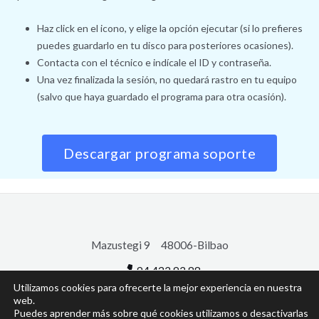
Haz click en el icono, y elige la opción ejecutar (si lo prefieres
puedes guardarlo en tu disco para posteriores ocasiones).
Contacta con el técnico e indícale el ID y contraseña.
Una vez finalizada la sesión, no quedará rastro en tu equipo
(salvo que haya guardado el programa para otra ocasión).
Descargar programa soporte
Mazustegi 9 48006-Bilbao
94 432 92 88
Utilizamos cookies para ofrecerte la mejor experiencia en nuestra
Copyright © 2026 Ipartek Servicios Informáticos
web.
Puedes aprender más sobre qué cookies utilizamos o desactivarlas
Política de Privacidad